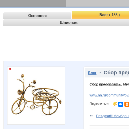
Блог
( 135 )
Основное
Шпионаж
Сбор пре
>
Блог
Сбор предоплаты. Ме
www.nn.ru/community/p
Поделиться:
Раздачи!!! Мембран