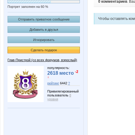
0 комментариев
. Ва
Портрет заполнен на 60 %
Чтобы оставлять ко
Отправить приватное сообщение
Добавить в друзья
Игнорировать
Сделать подарок
Глав-Пристрой (со всех форумов, взрослый)
популярность:
-2
2618 место
↓
рейтинг
6442
?
Привилегированный
пользователь
8
уровня