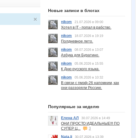
Новые записи в блогах
nikom
21.07.2026 в 09:00
Хотел в IT - попал в рабство.
nikom
18.07.2026 в 19:19
Полдневное лето.
nikom
08.07.2026 в 13:07
Азбука для Буратино.
nikom
05.06.2026 в 15:55
К Дню русского языка.
nikom
05.06.2026 в 10:32
В связи с пмэф-26 напомним, как
они раззоряли Россию.
Популярные за неделю
Елена АЛ
30.07.2026 в 14:49
ОНИ ПРОСТО ИДЕАЛЬНЫЕ!!! ПО
СУПЕР Ц...
3
Nata.li
30.07.2026 в 13:39