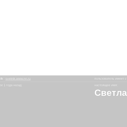
nik
:
svetnik.www.nn.ru
пользователь имеет с
е 1 года назад
настоящее имя:
Светла