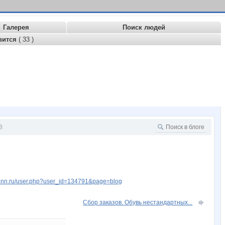
Галерея
Поиск людей
вится
( 33 )
8
w.nn.ru/user.php?user_id=134791&page=blog
Сбор заказов. Обувь нестандартных...