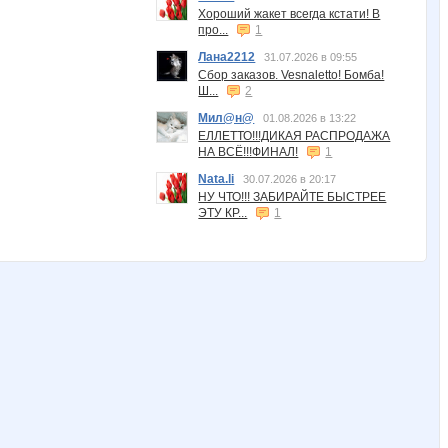
Хороший жакет всегда кстати! В
про...
1
Лана2212
31.07.2026 в 09:55
Сбор заказов. Vesnaletto! Бомба!
Ш...
2
Мил@н@
01.08.2026 в 13:22
ЕЛЛЕТТО!!!ДИКАЯ РАСПРОДАЖА
НА ВСЁ!!!ФИНАЛ!
1
Nata.li
30.07.2026 в 20:17
НУ ЧТО!!! ЗАБИРАЙТЕ БЫСТРЕЕ
ЭТУ КР...
1