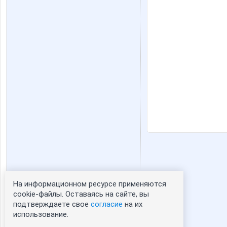
На информационном ресурсе применяются
Статистика портрета:
cookie-файлы. Оставаясь на сайте, вы
подтверждаете свое
согласие
на их
сейчас просматривают портрет - 0
использование.
зарегистрированные пользователи
посетившие портрет за 7 дней - 0