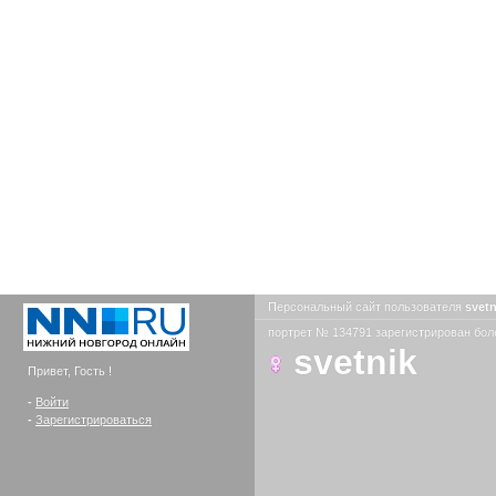
Персональный сайт пользователя
svet
портрет № 134791 зарегистрирован боле
svetnik
Привет, Гость !
-
Войти
-
Зарегистрироваться