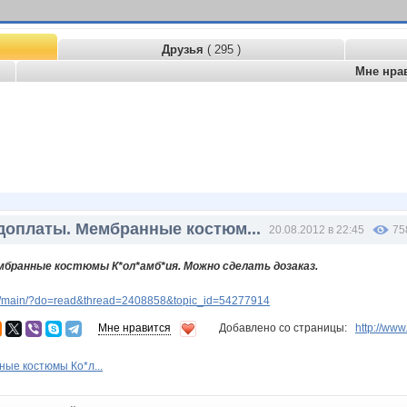
Друзья
( 295 )
Мне нра
доплаты. Мембранные костюм...
20.08.2012 в 22:45
75
мбранные костюмы К*ол*амб*ия. Можно сделать дозаказ.
v/main/?do=read&thread=2408858&topic_id=54277914
Мне нравится
Добавлено со страницы:
http://ww
ные костюмы Ко*л...